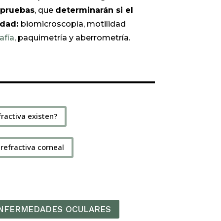
pruebas
, que
determinarán si el
idad:
biomicroscopía, motilidad
afía
, paquimetría y aberrometría.
fractiva existen?
 refractiva corneal
ENFERMEDADES OCULARES