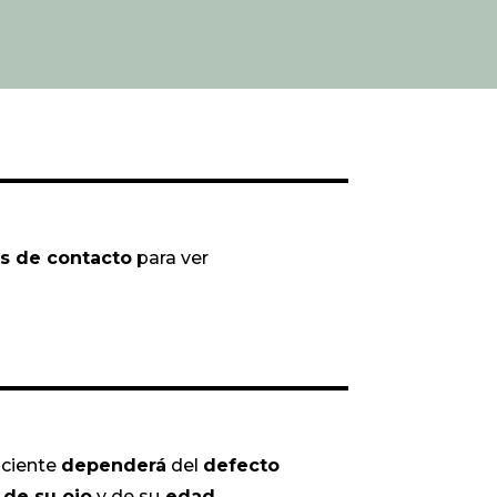
es de contacto
para ver
ciente
dependerá
del
defecto
 de su ojo
y de su
edad
.