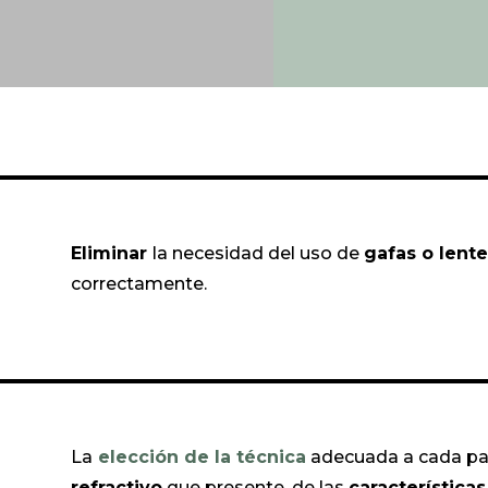
Eliminar
la necesidad del uso de
gafas o lent
correctamente.
La
elección de la técnica
adecuada a cada pa
refractivo
que presente, de las
características