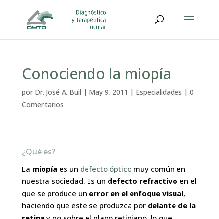
Conociendo la miopía
por
Dr. José A. Buil
|
May 9, 2011
|
Especialidades
|
0
Comentarios
¿Qué es?
La
miopía
es un
defecto óptico
muy común en
nuestra sociedad. Es un
defecto refractivo
en el
que se produce un
error en el enfoque visual
,
haciendo que este se produzca por
delante de la
retina
y no sobre el plano retiniano, lo que