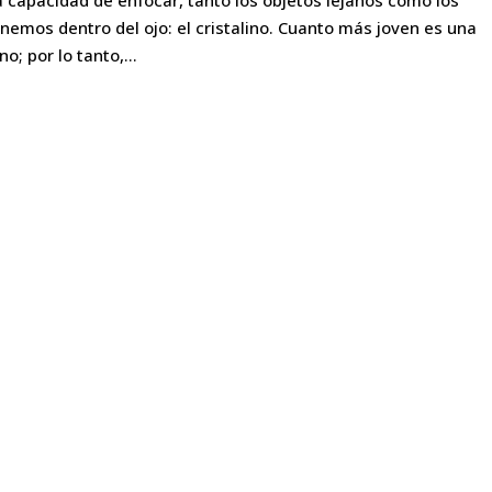
a capacidad de enfocar, tanto los objetos lejanos como los
nemos dentro del ojo: el cristalino. Cuanto más joven es una
o; por lo tanto,...