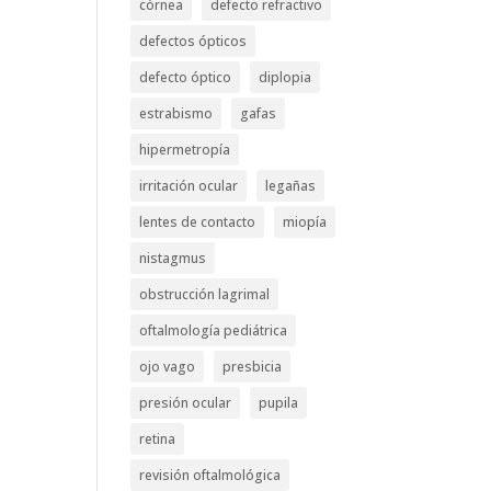
córnea
defecto refractivo
defectos ópticos
defecto óptico
diplopia
estrabismo
gafas
hipermetropía
irritación ocular
legañas
lentes de contacto
miopía
nistagmus
obstrucción lagrimal
oftalmología pediátrica
ojo vago
presbicia
presión ocular
pupila
retina
revisión oftalmológica