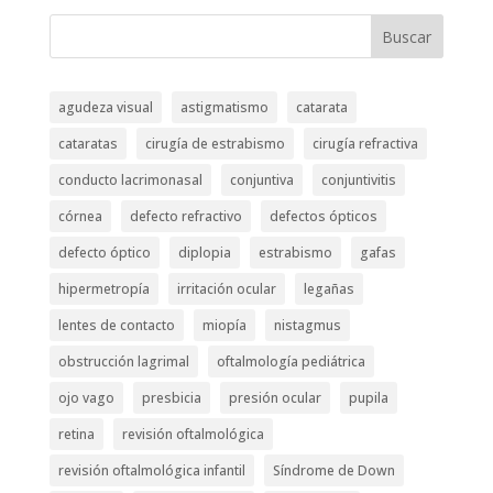
Buscar
agudeza visual
astigmatismo
catarata
cataratas
cirugía de estrabismo
cirugía refractiva
conducto lacrimonasal
conjuntiva
conjuntivitis
córnea
defecto refractivo
defectos ópticos
defecto óptico
diplopia
estrabismo
gafas
hipermetropía
irritación ocular
legañas
lentes de contacto
miopía
nistagmus
obstrucción lagrimal
oftalmología pediátrica
ojo vago
presbicia
presión ocular
pupila
retina
revisión oftalmológica
revisión oftalmológica infantil
Síndrome de Down