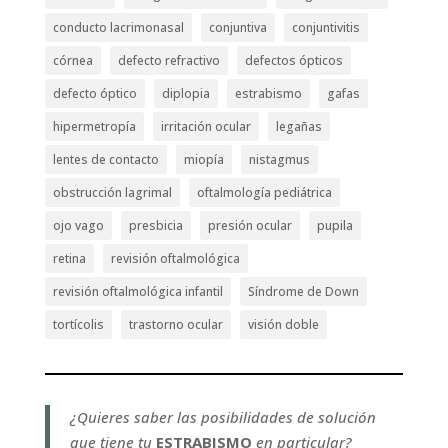
conducto lacrimonasal
conjuntiva
conjuntivitis
córnea
defecto refractivo
defectos ópticos
defecto óptico
diplopia
estrabismo
gafas
hipermetropía
irritación ocular
legañas
lentes de contacto
miopía
nistagmus
obstrucción lagrimal
oftalmología pediátrica
ojo vago
presbicia
presión ocular
pupila
retina
revisión oftalmológica
revisión oftalmológica infantil
Síndrome de Down
tortícolis
trastorno ocular
visión doble
¿Quieres saber las posibilidades de solución
que tiene tu
ESTRABISMO
en particular?