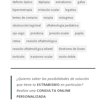
defecto óptico
diplopia
estrabismo
gafas
hipermetropía
irritación ocular
legañas
lentes de contacto
miopía
nistagmus
obstrucción lagrimal
oftalmología pediátrica
ojo vago
presbicia
presión ocular
pupila
retina
revisión oftalmológica
revisión oftalmológica infantil
Síndrome de Down
tortícolis
trastorno ocular
visión doble
¿Quieres saber las posibilidades de solución
que tiene tu
ESTRABISMO
en particular?
Realiza una
CONSULTA ONLINE
PERSONALIZADA