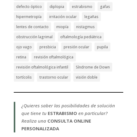
defecto óptico
diplopia
estrabismo
gafas
hipermetropía
irritación ocular
legañas
lentes de contacto
miopía
nistagmus
obstrucción lagrimal
oftalmología pediátrica
ojo vago
presbicia
presión ocular
pupila
retina
revisión oftalmológica
revisión oftalmológica infantil
Síndrome de Down
tortícolis
trastorno ocular
visión doble
¿Quieres saber las posibilidades de solución
que tiene tu
ESTRABISMO
en particular?
Realiza una
CONSULTA ONLINE
PERSONALIZADA