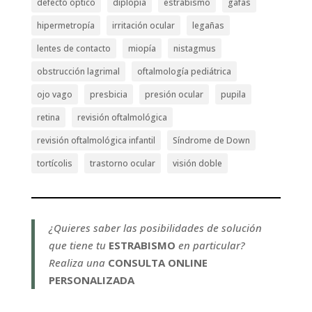
defecto óptico
diplopia
estrabismo
gafas
hipermetropía
irritación ocular
legañas
lentes de contacto
miopía
nistagmus
obstrucción lagrimal
oftalmología pediátrica
ojo vago
presbicia
presión ocular
pupila
retina
revisión oftalmológica
revisión oftalmológica infantil
Síndrome de Down
tortícolis
trastorno ocular
visión doble
¿Quieres saber las posibilidades de solución
que tiene tu
ESTRABISMO
en particular?
Realiza una
CONSULTA ONLINE
PERSONALIZADA