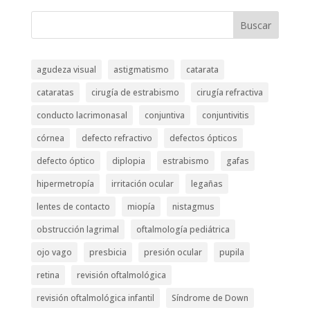
Buscar
agudeza visual
astigmatismo
catarata
cataratas
cirugía de estrabismo
cirugía refractiva
conducto lacrimonasal
conjuntiva
conjuntivitis
córnea
defecto refractivo
defectos ópticos
defecto óptico
diplopia
estrabismo
gafas
hipermetropía
irritación ocular
legañas
lentes de contacto
miopía
nistagmus
obstrucción lagrimal
oftalmología pediátrica
ojo vago
presbicia
presión ocular
pupila
retina
revisión oftalmológica
revisión oftalmológica infantil
Síndrome de Down