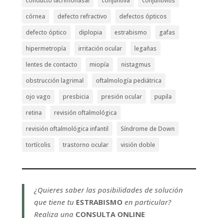
conducto lacrimonasal
conjuntiva
conjuntivitis
córnea
defecto refractivo
defectos ópticos
defecto óptico
diplopia
estrabismo
gafas
hipermetropía
irritación ocular
legañas
lentes de contacto
miopía
nistagmus
obstrucción lagrimal
oftalmología pediátrica
ojo vago
presbicia
presión ocular
pupila
retina
revisión oftalmológica
revisión oftalmológica infantil
Síndrome de Down
tortícolis
trastorno ocular
visión doble
¿Quieres saber las posibilidades de solución
que tiene tu
ESTRABISMO
en particular?
Realiza una
CONSULTA ONLINE