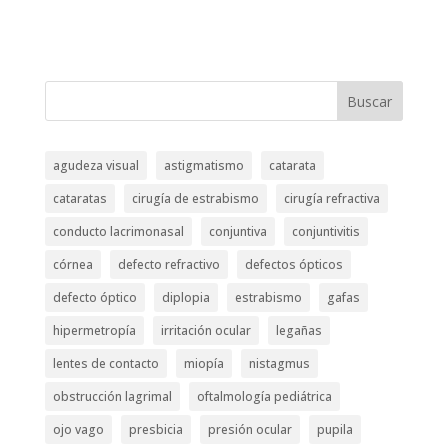
Buscar
agudeza visual
astigmatismo
catarata
cataratas
cirugía de estrabismo
cirugía refractiva
conducto lacrimonasal
conjuntiva
conjuntivitis
córnea
defecto refractivo
defectos ópticos
defecto óptico
diplopia
estrabismo
gafas
hipermetropía
irritación ocular
legañas
lentes de contacto
miopía
nistagmus
obstrucción lagrimal
oftalmología pediátrica
ojo vago
presbicia
presión ocular
pupila