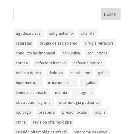
Buscar
agudeza visual
astigmatismo
catarata
cataratas
cirugía de estrabismo
cirugía refractiva
conducto lacrimonasal
conjuntiva
conjuntivitis
córnea
defecto refractivo
defectos ópticos
defecto óptico
diplopia
estrabismo
gafas
hipermetropía
irritación ocular
legañas
lentes de contacto
miopía
nistagmus
obstrucción lagrimal
oftalmología pediátrica
ojo vago
presbicia
presión ocular
pupila
retina
revisión oftalmológica
revisión oftalmológica infantil
Síndrome de Down